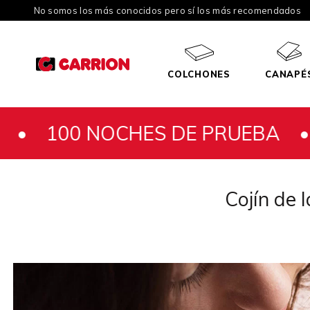
No somos los más conocidos pero sí los más recomendados
COLCHONES
CANAPÉ
NOCHES DE PRUEBA •
100 NO
Cojín de 