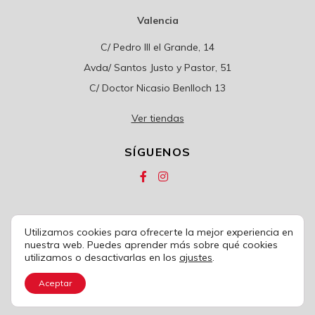
Valencia
C/ Pedro III el Grande, 14
Avda/ Santos Justo y Pastor, 51
C/ Doctor Nicasio Benlloch 13
Ver tiendas
SÍGUENOS
Utilizamos cookies para ofrecerte la mejor experiencia en
© 2020
COLCHONES CARRIÓN
nuestra web. Puedes aprender más sobre qué cookies
utilizamos o desactivarlas en los
ajustes
.
Política de privacidad
|
Condiciones de uso
|
Política de cookies
|
Aviso legal
|
Condiciones de venta
Aceptar
Desarrollo web
UNANIME
CREATIVOS