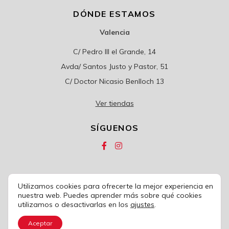
DÓNDE ESTAMOS
Valencia
C/ Pedro III el Grande, 14
Avda/ Santos Justo y Pastor, 51
C/ Doctor Nicasio Benlloch 13
Ver tiendas
SÍGUENOS
Utilizamos cookies para ofrecerte la mejor experiencia en
© 2020
COLCHONES CARRIÓN
nuestra web. Puedes aprender más sobre qué cookies
utilizamos o desactivarlas en los
ajustes
.
Política de privacidad
|
Condiciones de uso
|
Política de cookies
|
Aviso legal
|
Condiciones de venta
Aceptar