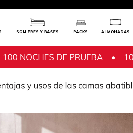
S
SOMIERES Y BASES
PACKS
ALMOHADAS
HES DE PRUEBA •
100 NOCHE
ntajas y usos de las camas abatib