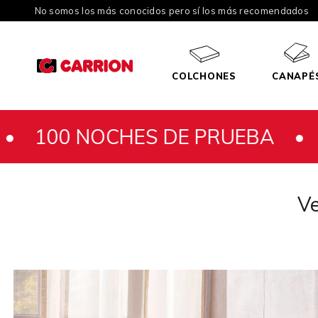
No somos los más conocidos pero sí los más recomendados
COLCHONES
CANAPÉ
OCHES DE PRUEBA •
100 NOC
Ve