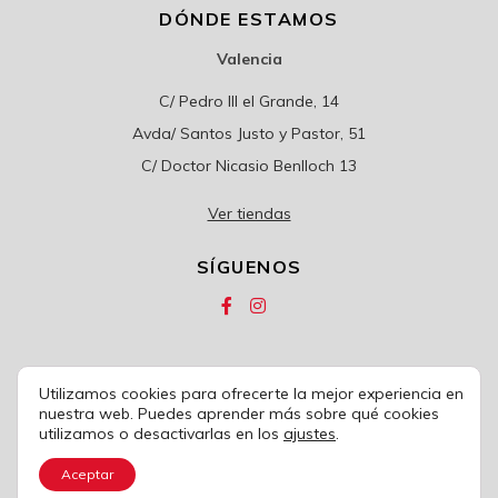
DÓNDE ESTAMOS
Valencia
C/ Pedro III el Grande, 14
Avda/ Santos Justo y Pastor, 51
C/ Doctor Nicasio Benlloch 13
Ver tiendas
SÍGUENOS
Utilizamos cookies para ofrecerte la mejor experiencia en
© 2020
COLCHONES CARRIÓN
nuestra web. Puedes aprender más sobre qué cookies
utilizamos o desactivarlas en los
ajustes
.
Política de privacidad
|
Condiciones de uso
|
Política de cookies
|
Aviso legal
|
Condiciones de venta
Aceptar
Desarrollo web
UNANIME
CREATIVOS