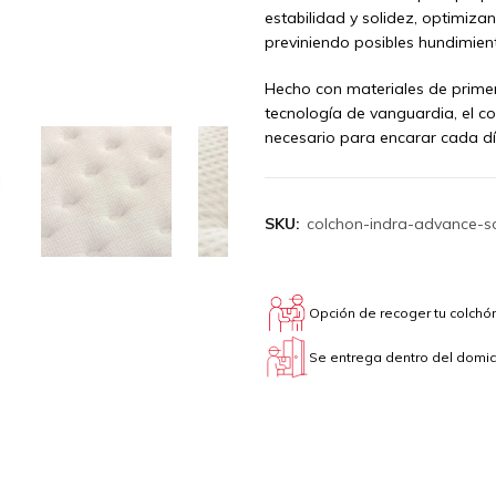
estabilidad y solidez, optimiza
previniendo posibles hundimien
Hecho con materiales de primer
tecnología de vanguardia, el co
necesario para encarar cada dí
SKU:
colchon-indra-advance-s
Opción de recoger tu colchón
Se entrega dentro del domici