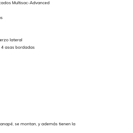
cados Multisac-Advanced
as
rzo lateral
n 4 asas bordadas
 canapé, se montan, y además tienen la