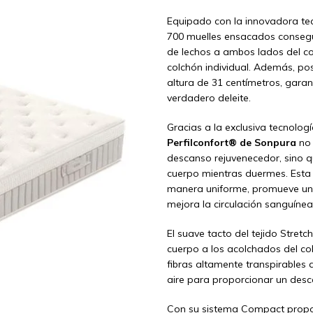
Equipado con la innovadora te
700 muelles ensacados conseg
de lechos a ambos lados del co
colchón individual. Además, pos
altura de 31 centímetros, gar
verdadero deleite.
Gracias a la exclusiva tecnolog
Perfilconfort® de Sonpura
no 
descanso rejuvenecedor, sino 
cuerpo mientras duermes. Esta 
manera uniforme, promueve una 
mejora la circulación sanguínea
El suave tacto del tejido Stretch
cuerpo a los acolchados del c
fibras altamente transpirables
aire para proporcionar un desc
Con su sistema Compact propor