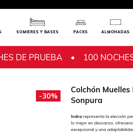
S
SOMIERES Y BASES
PACKS
ALMOHADAS
EBA •
100 NOCHES DE PRUEB
Colchón Muelles
-30%
Sonpura
Indra
representa la elección p
lo mejor en descanso, ofrecie
excepcional y una adaptabilid