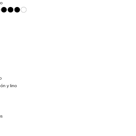
to
o
ón y lino
as