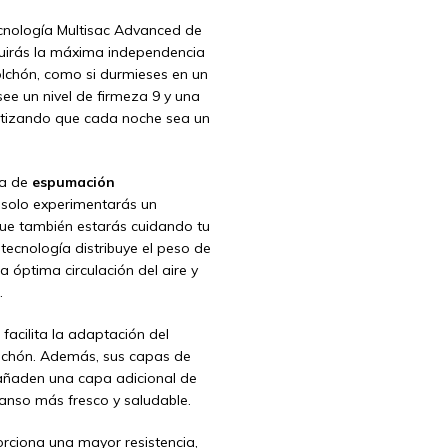
cnología Multisac Advanced de
uirás la máxima independencia
lchón, como si durmieses en un
ee un nivel de firmeza 9 y una
antizando que cada noche sea un
ía de
espumación
solo experimentarás un
que también estarás cuidando tu
tecnología distribuye el peso de
óptima circulación del aire y
.
 facilita la adaptación del
olchón. Además, sus capas de
 añaden una capa adicional de
anso más fresco y saludable.
ciona una mayor resistencia,