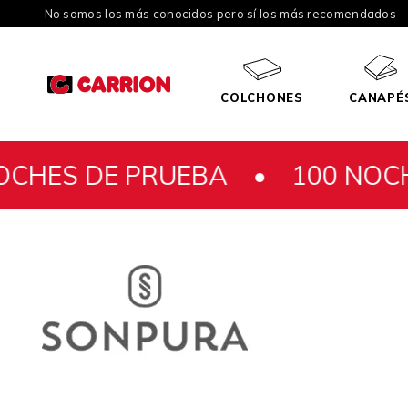
No somos los más conocidos pero sí los más recomendados
COLCHONES
CANAPÉ
RUEBA •
100 NOCHES DE PRU