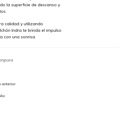
ndo la superficie de descanso y
tos.
a calidad y utilizando
lchón Indra te brinda el impulso
a con una sonrisa.
onpura
 anterior
lio