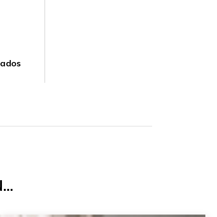
cados
..