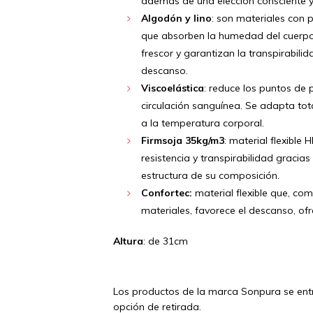
además de una elección consciente y 
Algodón y lino
: son materiales con
que absorben la humedad del cuerpo
frescor y garantizan la transpirabili
descanso.
Viscoelástica
: reduce los puntos de
circulación sanguínea. Se adapta tot
a la temperatura corporal.
Firmsoja 35kg/m3
: material flexibl
resistencia y transpirabilidad gracias
estructura de su composición.
Confortec:
material flexible que, co
materiales, favorece el descanso, o
Altura
: de 31cm
Los productos de la marca Sonpura se entr
opción de retirada.