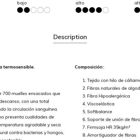
bajo
alto
al
Description
a termosensible.
Composición:
Tejido con hilo de cáñam
Fibras naturales de algod
r 700 muelles ensacados que
Fibra Hipoalergénica
descanso, con una total
Viscoelástica
do la circulación sanguínea.
Softbalance
mo presenta cualidades de
Soporte de unión de fibr
temperatura agradable y seca
Firmsoja HR 35kg/m³
ural contra bacterias y hongos,
Amortiguador de fibras