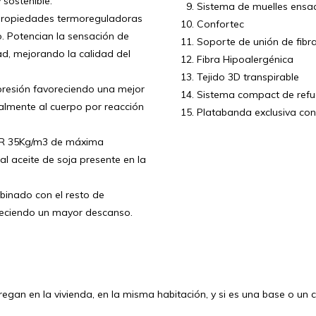
sostenible.
Sistema de muelles ensa
 propiedades termoreguladoras
Confortec
. Potencian la sensación de
Soporte de unión de fibr
dad, mejorando la calidad del
Fibra Hipoalergénica
Tejido 3D transpirable
 presión favoreciendo una mejor
Sistema compact de refue
almente al cuerpo por reacción
Platabanda exclusiva co
e HR 35Kg/m3 de máxima
 al aceite de soja presente en la
mbinado con el resto de
freciendo un mayor descanso.
egan en la vivienda, en la misma habitación, y si es una base o un