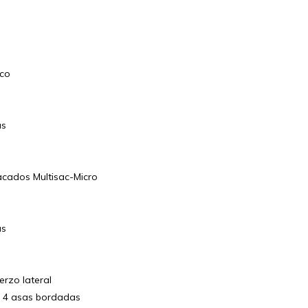
ico
as
acados Multisac-Micro
as
rzo lateral
n 4 asas bordadas