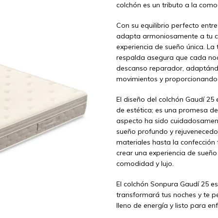
colchón es un tributo a la com
Con su equilibrio perfecto entr
adapta armoniosamente a tu c
experiencia de sueño única. La
respalda asegura que cada noch
descanso reparador, adaptándo
movimientos y proporcionando 
El diseño del colchón Gaudí 2
de estética; es una promesa de
aspecto ha sido cuidadosamen
sueño profundo y rejuvenecedor
materiales hasta la confección f
crear una experiencia de sueño
comodidad y lujo.
El colchón Sonpura Gaudí 25 e
transformará tus noches y te 
lleno de energía y listo para enf