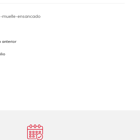
a-muelle-ensancado
 anterior
lio