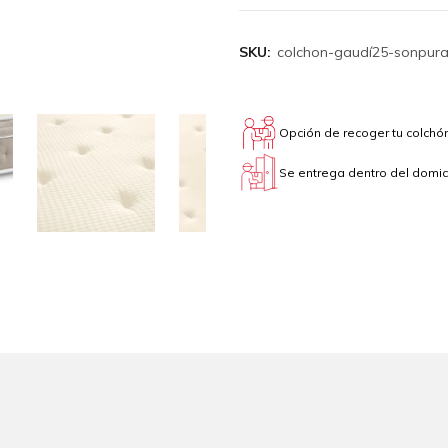
SKU:
colchon-gaudí25-sonpur
Opción de recoger tu colchón
Se entrega dentro del domici