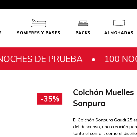
S
SOMIERES Y BASES
PACKS
ALMOHADAS
 PRUEBA •
100 NOCHES DE P
Colchón Muelles
-35%
Sonpura
El Colchón Sonpura Gaudí 25 es
del descanso, una creación pe
tanto el confort como el diseño