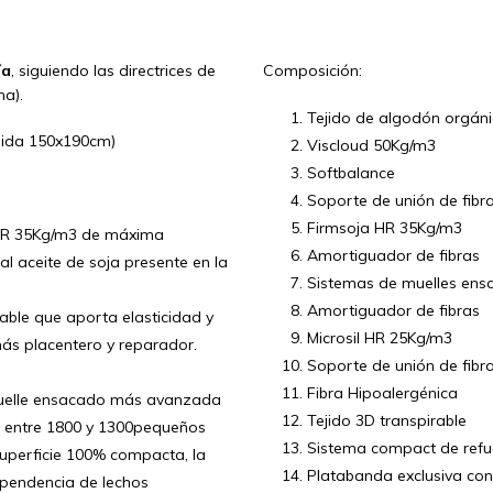
ía
, siguiendo las directrices de
Composición:
a).
Tejido de algodón orgán
ida 150x190cm)
Viscloud 50Kg/m3
Softbalance
Soporte de unión de fibr
Firmsoja HR 35Kg/m3
e HR 35Kg/m3 de máxima
Amortiguador de fibras
 al aceite de soja presente en la
Sistemas de muelles ens
Amortiguador de fibras
able que aporta elasticidad y
Microsil HR 25Kg/m3
ás placentero y reparador.
Soporte de unión de fibr
Fibra Hipoalergénica
 muelle ensacado más avanzada
Tejido 3D transpirable
 entre 1800 y 1300pequeños
Sistema compact de refue
uperficie 100% compacta, la
Platabanda exclusiva co
pendencia de lechos