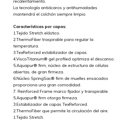
recalentamiento.
La tecnología antiácaros y antihumadades
mantendrá el colchón siempre limpio.
Características por capas:
1.Tejido Stretch elástico.
2.ThermoFiber traspirable para regular la
temperatura.
3.TexReforced estabilizador de capas.
4.ViscoTitanium® gel profiled optimiza el descanso.
5.Aquapur® firm, núcleo de estructura de células
abiertas, de gran firmeza.
6.Núcleo SpringSac® firm de muelles ensacados
proporciona una gran comodidad.
7. Reinforced Frame marco fijador y transpirable.
5.Aquapur® firm otorga firmeza.
3.Estabilizador de capas TexReforced.
2.ThermoFiber que permite la circulación del aire.
1.Tejido Stretch.