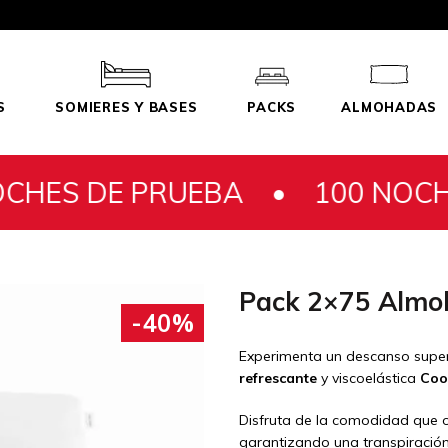
S
SOMIERES Y BASES
PACKS
ALMOHADAS
PRUEBA •
100 NOCHES DE PR
Pack 2×75 Almo
-40%
Experimenta un descanso super
refrescante
y viscoelástica
Coo
Disfruta de la comodidad que 
garantizando una transpiració