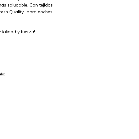
ás saludable. Con tejidos
resh Quality” para noches
.
italidad y fuerza!
lio