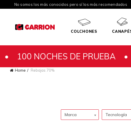
No somos los más conocidos pero sí los más recomendados
COLCHONES
CANAPÉ
 NOCHES DE PRUEBA •
100 N
Home
Rebajas 70%
Marca
Tecnología