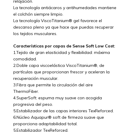
relajación.
La tecnología antiácaros y antihumedades mantiene
el colchón siempre limpio.
La tecnología ViscoTitanium® gel favorece el
descanso pleno ya que hace que puedas recuperar
los tejidos musculares.
Características por capas de Sense Soft Low Cost:
1.Tejido de gran elasticidad y flexibilidad: máxima
comodidad.
2.Doble capa viscoelástica ViscoTitanium®, de
partículas que proporcionan frescor y aceleran la
recuperación muscular.
3.Fibra que permite la circulación del aire
ThermoFiber.
4.SuperSoft: espuma muy suave con acogida
progresiva del peso.
5.Estabilizador de las capas interiores TexReforced.
6.Núcleo Aquapur® soft de firmeza suave que
proporciona adaptabilidad total.
5.Estabilizador TexReforced.