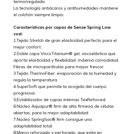
termorregulado.
La tecnología antiácaros y antihumedades mantiene
el colchón siempre limpio.
Características por capas de Sense Spring Low
cost:
1.Tejido Stretch de gran elasticidad perfecto para el
mejor confort.
2.Doble capa ViscoTitanium® gel, viscoelástica que
aporta elasticidad y flexibilidad: máxima comodidad.
Fibras de micropartículas para mayor frescor.
3.Tejido ThermoFiber: evaporación de la humedad y
regula la temperatura.
4.SuperSoft que permite la acogida del cuerpo
progresiva.
5.Estabilizador de capas internas TexReforced.
6.Núcleo Aquapur® firm de alta firmeza de células
abiertas, para la mejor adaptabilidad.
7.Núcleo SpringSac® firm consigue una
adaptabilidad total.
8.Marco reforzado y perforado, que evita en