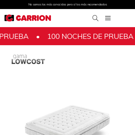
No somos los más conocidos pero sí los más recomendados
A •
100 NOCHES DE PRUEBA •
100